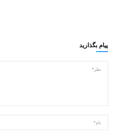
پیام بگذارید
خانه
الیاف بتن
الیاف ماکرو فایبر
تماس با ما
درباره ما
بلاگ کوالا فایبر
Production of Macrofiber for
Concrete Reinforcement