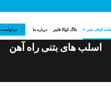
اده الیاف بتنی
بلاگ کوالا فایبر
درباره ما
درخواست م
اسلب های بتنی راه آهن